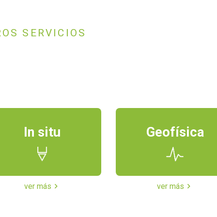
OS SERVICIOS
In situ
Geofísica
ver más
chevron_right
ver más
chevron_right