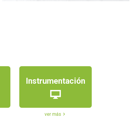
Instrumentación
ver más
chevron_right